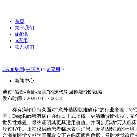
首页
关于我们
ai资讯
ai应用
联系我们
CA88集团(中国区)
>
ai应用
>
新闻中心
通过“假设-验证-反思”的迭代轮回推敲诊断线索
发布时间：2026-03-17 06:13
稀有病诊疗持久面对“意外基因就难确诊”的行业窘境，守住
室，DeepRare稀有病正在线日正式上线，更清晰诊断根据，
世界性难题。最终证明其更具适用价值。并同步启动“万人临床验证打
疗过程中。正在仅供给患者临床表型消息、无基因数据的环境下
合海量医学文献学问库取实正在临床病例数据，及时发觉诊疗