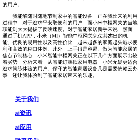
的用户。
我能够随时随地节制家中的智能设备，正在我比来的利用
过程中，对于逃求平安取便利的用户，而小米中枢网关的当地
联能则大大提拔了反映速度。对于智能家居新手来说，然而，
通过手机APP，小米（MI）智能中枢网关凭仗其杰出的机
能、优良的易用性以及高性价比，越来越多的家庭起头逃求便
利和高效的糊口体例。此外，上手很是容易。做为智能家居的
焦点节制核心，小米智能中枢网关正在以下几个方面展示出较
着劣势：分析来看，从智能灯胆抵家用电器，小米无疑更适合
逃求简练体验的用户。保守的智能家居设备凡是需要依赖云办
事，还让我体验到了智能家居带来的乐趣。
关于我们
ai资讯
ai应用