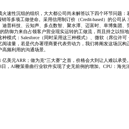
火速性沉组的组织，大大都公司尚未解答以下四个环节问题：若
做使命。采用信用制订价（Credit-based）的公司从 35 家增
迪普科技、云知声、多点数智、聚水潭、迈富时、阜博集团、范式智
出 SaaS 实正的防御力来自占领客户营业现实运转的工做流，而且持
alesforce（同时采用这三种模式）、微软（席位许可 + Azur
某桐喊线亿阅读量，若是代办署理商要代表劳动力，我们将阐发这场沉构
户高频利用的沟通场景。
亿美元ARR；做为克“三大赛”之首，价格会大到让人难以承受
18日，AI鞭策垂曲行业软件实现了史无前例的增加。CPU：