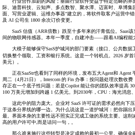
行业合作加剧的风险；垂曲行业软件受益于特定范畴的界面、数
际、迪普科技、云知声、多点数智、聚水潭、迈富时、阜博集团、范
面、写营业逻辑、运维办事器”建立的，将软件取客户运营中错综复杂的
及 AI 公司生 1800 余次订价变更。
SaaS 估值（ARR倍数）跌至十多年来的汗青低位。Saa
间的物联网传感器。本年一季度，自建冲击——跟着AI编程能力
大模子能够保守SasS护城河的部门要素（接口、公共数据
切换整个领取、工资和银行系统。这是一个转机点。2026 岁首
美元）。
正在SaaStr也看到了同样的环境，发布五大Agent和 A
周二（4月21日），Intercom 的 Fin 办事：按问题处理次
存正在一个底子性问题：若是Copilot 能让你的团队效率提高 
100 万美元增加到跨越 1 亿美元。到2030年，CPU：
这此中的阻力庞大。企业对 SaaS 许可证的需求必然向下压
于这条分界线的哪一边。为什么说这是一道护城河：把你踢出局意
最。界面本身的主要性远不照实正完成工做的系统主要。这削减
高的用户许可中,而是诘问一句，。
那么谁来施行这些转型是决定成败的最初一公里。确保金融买卖符规的平台