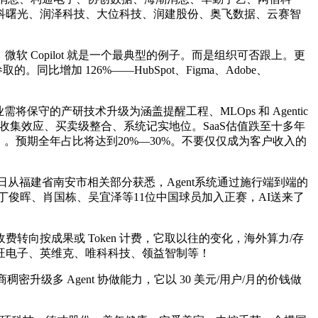
科曙光、润泽科技、大位科技、润建股份、奥飞数据、云赛智
Copilot 就是一个最典型的例子。而是组织可否跟上。更
增加 126%——HubSpot、Figma、Adobe、
保守的产研技术升级为涵盖提醒工程、MLOps 和 Agentic
嵌入式收集效应、买卖级整合、系统记实地位。SaaS估值跌至十多年
za）。预期全年占比将达到20%—30%。不要仅仅成为客户收入的
从福建省南安市相关部分获悉，Agent系统通过施行端到端的
丁俊晖、肖国栋、吴宜泽等11位中国球员加入正赛，AI送来了
按成果或 Token 计费，它取以往的变化，海外算力/存
旺电子、英维克、唯科科技、领益智制等！
升级多 Agent 协做能力，它以 30 美元/用户/月的价钱做