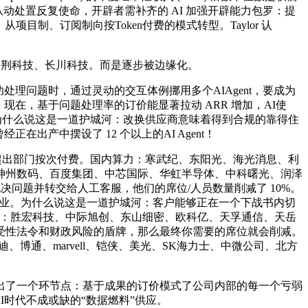
，从动处置反复使命，开辟者需补齐的 AI 加强开辟能力包罗：提
”，从项目制、订阅制向按Token付费的模式转型。Taylor 认
、拓荆科技、长川科技。而是逐步被边缘化。
处理问题时，通过灵动的交互体例挪用多个AIAgent，要成为
后。现在，基于问题处理率的订价能显著拉动 ARR 增加，AI使
拔时，为什么说这是一道护城河：改换供应商意味着得到合规的靠得住
正在出产中摆设了 12 个以上的AI Agent！
首位。超出部门按次付费。国内算力：寒武纪、东阳光、海光消息、利
神州数码、百度集团、中芯国际、华虹半导体、中科曙光、润泽
决问题并转交给人工客服，他们的席位/人员数量削减了 10%。
等营业。为什么说这是一道护城河：客户能够正在一个下战书内切
力/存储：胜宏科技、中际旭创、东山细密、欧科亿、天孚通信、天岳
免受性法令和财政风险的盾牌，那么最终你需要的席位就会削减。
博通、marvell、铠侠、美光、SK海力士、中微公司、北方
om指出了一个环节点：基于成果的订价模式了公司内部的每一个亏弱
AI时代不成或缺的“数据燃料”供应。