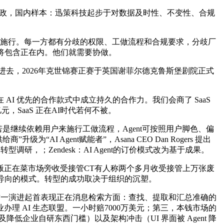
阳依法行政，国内样本：迅策科技起步于对数据及时性、不变性、合规
户驱动施行。每一方都有分歧的权限、工做流程和合规要求，分歧厂
能也将包含正在内。他们就需要协做。
，2026年克世锦赛正赛于英国谢菲尔德克鲁斯堡剧院正式
 优先的合作款式中成立持久的合作力。我们会商了 SaaS
元，SaaS 正在AI时代若何不被。
继续依赖用户来施行工做流程，Agent可按照用户脚色、偏
 Agent赋能者”，Asana CEO Dan Rogers 提出
 转型调研，；Zendesk：AI Agent的订价模式改为基于成果。
正在菜市场旁收受接管CT有人称两个多月收受接管上万张废
导向的模式。转型的成功取决于组织的沉塑。
来。这一演进起首表现正在消息检索方面：查找、提取和汇总准确的
 AI 生态联盟。一小时赔7000万美元；第三，本钱市场的
普及降低企业自研东西门槛）以及架构冲击（UI 界面被 Agent 降