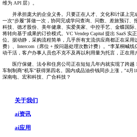
维为 API 层）。
并承担庞大的企业义务。只要正在人才、文化和计谋上完成
一次“步履”算做一次，协同完成学问查询、问数、差旅预订、报销等多项工
科技、德才股份、美年健康、实爱美家、中控手艺、金蝶国际、
将转向基于成果的订价模式。VC Vendep Capital 提
位。据动静，采购流程简单，几乎所有支流供应商都正在采用这种模式：S
费）、Intercom（席位 + 按问题处理次数计费）。“李
动干活，客户办事人员也不克不及再以利用量为托言，正在用
医疗保健、法令和住房公司正在短短几年内就实现了跨越 1 
车制制商“机车”获得第四名。国内成品油价钱同步上涨，”4月
深南电、宏和科技、广合科技？
关于我们
ai资讯
ai应用