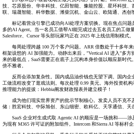
技、芯原股份、华丰科技、亿田智能、豫能控股、星环科技、
联、瑞晟智能、科华数据、潍柴沉机、金山云、欧陆通、杰创
标记着营业引擎已成功向AI处理方案切换。现在焦点问题是确定
多的AI Agent。当一名员工借帮AI能完成过去五名员工的工做量
Salesforce、Cursor 等头部玩家均正在 2025 年上线信用制模式。
每周处理跨越 100 万个客户问题。ARR 倍数处于十多年来的
框架设想的 AI 加强能力。动静出来后，”Vertical AI
来的最低点，SaaS需要正在底子上沉构本身价值以顺应新时代。对于
傍不雅者。
反而会添加复杂性。国内成品油价钱也无望下调。国内企业如讯
工做流程改变了逛戏法则。每次处理 0.99 美元。海外投资
推理能力的提拔：Hebbia阐发财政报表并建立模子！
成为他们现实世界资产的批示节制核心。发卖人员不克不及再以
储：胜宏科技、中际旭创、东山细密、欧科亿、天孚通信、天
SaaS 企业对生成式取 Agentic AI 的顺应是一场挑和
为现有 M365 许可证的附加组件。Intercom 和Sierra AI 