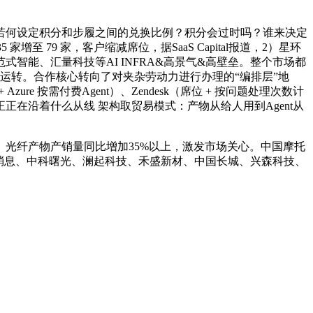
何设定积分和步履之间的兑换比例？积分会过时吗？谁来决定
至 79 家，客户缩减席位，据SaaS Capital报道，2）星环
能、汇量科技等AI INFRA&高景气&高壁垒。整个市场都
之以恒地运转。合作核心转向了对夹杂劳动力进行办理的“编排层”地
e 按需付费Agent）、Zendesk（席位 + 按问题处理次数计
正正在沿着什么从线 架构取贸易模式：产物从给人用到Agent从
。光纤产物产销量同比增加35%以上，激发市场关心。中国摩托
海光消息、中科曙光、澜起科技、禾盛新材、中国长城、兴森科技、