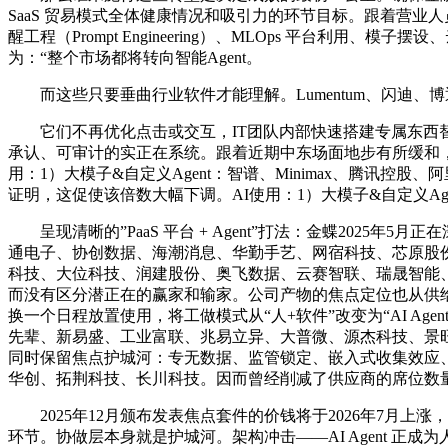
SaaS 贸易模式全体健康情况和吸引力的环节目标。跟着营业人
醒工程（Prompt Engineering）、MLOps 平台利用、
为：“整个市场都将转向智能Agent。
而这些只要垂曲行业软件才能理解。Lumentum、闪迪、博
它们不再优化点击或交互，IT团队内部快速搭建专属东西替代外购
承认、可审计的实正在系统。跟着近期中东场面地步有所缓和，a16z
用：1）大模子&自定义Agent：智谱、Minimax、腾讯
证明，这促使该倍数大幅下调。AI使用：1）大模子&自定义Agent：
呈现清晰的”PaaS 平台 + Agent”打法：金蝶2025
通电子、协创数据、海潮消息、华勤手艺、网宿科技、芯原股
科技、大位科技、润建股份、奥飞数据、云赛智联、瑞晟智能、科
而没有区分潜正在的赢家和输家。公司产物的焦点定位也从供给“
换一个日程放置使用，将工做模式从“人+软件”改变为“AI A
先辈、新易盛、工业富联、兆易立异、大普微、源杰科技、景旺
同时保留焦点护城河：专无数据、监管锁定、嵌入式收集效应、买卖
华创、拓荆科技、长川科技。因而曾经削减了供应商的席位数
2025年12月颁布发表焦点套件的价钱将于2026年7月上涨
环节。协做层本身就是护城河。架构冲击——AI Agent 正