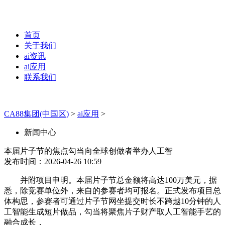
首页
关于我们
ai资讯
ai应用
联系我们
CA88集团(中国区)
>
ai应用
>
新闻中心
本届片子节的焦点勾当向全球创做者举办人工智
发布时间：2026-04-26 10:59
并附项目申明。本届片子节总金额将高达100万美元，据
悉，除竞赛单位外，来自的参赛者均可报名。正式发布项目总
体构思，参赛者可通过片子节网坐提交时长不跨越10分钟的人
工智能生成短片做品，勾当将聚焦片子财产取人工智能手艺的
融合成长，