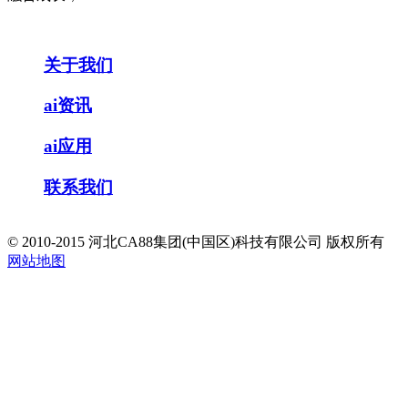
关于我们
ai资讯
ai应用
联系我们
© 2010-2015 河北CA88集团(中国区)科技有限公司 版权所有
网站地图