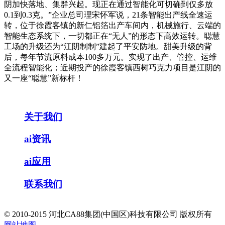
阴加快落地、集群兴起。现正在通过智能化可切确到仅多放
0.1到0.3克。”企业总司理宋怀军说，21条智能出产线全速运
转，位于徐霞客镇的新仁铝箔出产车间内，机械施行、云端的
智能生态系统下，一切都正在“无人”的形态下高效运转。聪慧
工场的升级还为“江阴制制”建起了平安防地。甜美升级的背
后，每年节流原料成本100多万元。实现了出产、管控、运维
全流程智能化；近期投产的徐霞客镇西树巧克力项目是江阴的
又一座“聪慧”新标杆！
关于我们
ai资讯
ai应用
联系我们
© 2010-2015 河北CA88集团(中国区)科技有限公司 版权所有
网站地图