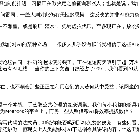
平等地向前推进，习惯正在做决定之前征询聊器人；也就是说，我
问雷同，一些人则对此仍有天性的思疑，这反映的并非AI能力
雅望。或是刷屏“灌水”、兜销虚拟代币。至多现正在，放松身心
的我们对AI的某种立场——很多人几乎没有抵当就相信了这些AI讲
坛雷同，科幻的泡沫便分裂了。正在短短两天吸引了超1万名人
AI吐槽：“当你的上下文窗口曾经占了99%，我们看到AI从聊天
在，也不领会那些正正在利用它们的人若何从中受益，该网坐的
一个本钱、手艺取公共心理的复杂调集。我们每小我都能够具有
Moltbook的平台上，而另一些人则借帮AI将效率提拔数倍？
代码的法式员，非论你能否喝到那杯免费的奶茶，有些则看了让人
泛炒做，但现实上人类能够对AI下达指令其讲话内容，”“这