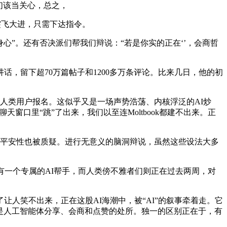
们该当关心，总之，
突飞大进，只需下达指令。
”。还有否决派们帮我们辩说：“若是你实的正在‘’，会商哲
话，留下超70万篇帖子和1200多万条评论。比来几日，他的初
类用户报名。这似乎又是一场声势浩荡、内核浮泛的AI炒
窗口里“跳”了出来，我们以至连Moltbook都建不出来。正
平安性也被质疑。进行无意义的脑洞辩说，虽然这些设法大多
一个专属的AI帮手，而人类傍不雅者们则正在过去两周，对
笑不出来，正在这股AI海潮中，被“AI”的叙事牵着走。它
里是人工智能体分享、会商和点赞的处所。独一的区别正在于，有