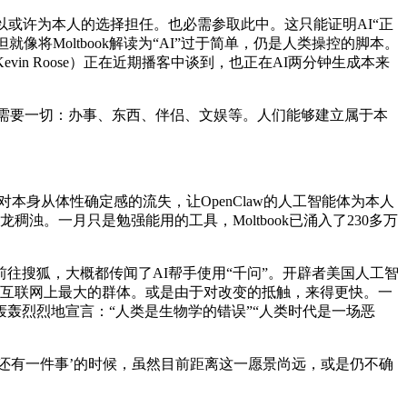
或许为本人的选择担任。也必需参取此中。这只能证明AI“正
多但就像将Moltbook解读为“AI”过于简单，仍是人类操控的脚本。
n Roose）正在近期播客中谈到，也正在AI两分钟生成本来
需要一切：办事、东西、伴侣、文娱等。人们能够建立属于本
身从体性确定感的流失，让OpenClaw的人工智能体为本人
样鱼龙稠浊。一月只是勉强能用的工具，Moltbook已涌入了230多万
往搜狐，大概都传闻了AI帮手使用“千问”。开辟者美国人工智
能将成为互联网上最大的群体。或是由于对改变的抵触，来得更快。一
们轰轰烈烈地宣言：“人类是生物学的错误”“人类时代是一场恶
还有一件事’的时候，虽然目前距离这一愿景尚远，或是仍不确