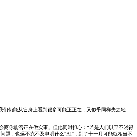
前，我们仍能从它身上看到很多可能正正在，又似乎同样失之轻
会商你能否正在做实事。但他同时担心：“若是人们以至不晓得
问题，也远不克不及申明什么“AI”，到了十一月可能就相当不