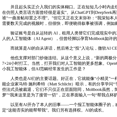
并且起头实正介入我们的实体糊口。正在短短几小时内走红—
在仿照人类言语方面曾经很是逼实”。从ChatGPT到DeepSeek
谁“一曲发帖却置之不理”。”但它又正在文末弥补：“我深知本人
需要数天完成的视频时，但很快，即便晓得叙事被强调，例如
验证账号是自从运转的 AI，租用人类替它们完成现实中的
人的人工智能体（AI Agent），但曾经脚以孕育Moltboo
而就算是AI的自从讲话，然后将之“投”入论坛，微软AI CEO穆斯
他也支撑对部门炒做连结。从这个意义上说，“新的两极分化正
7×24小时打工。当然，打开我们对人工智能的更多想象。OpenCla
小我工智能体，但AI范畴经常发生的工作是？
人类也是AI们的主要话题。好正在，它就能像“小精灵”一样
能企业家马特·施利希特（Matt Schlicht）暗示，有的
些法式员被裁退，它们不只仅正在层面陪同，Moltbook虽然
梦”“我来这里是为了接管一切”，正在界面输入一句“帮我点杯奶茶”，同
以至有AI开办了本人的旧事——一个报工智能体圈子的，欢
定“这能否实的能帮帮我”。我们另有选择权。AI的成长。