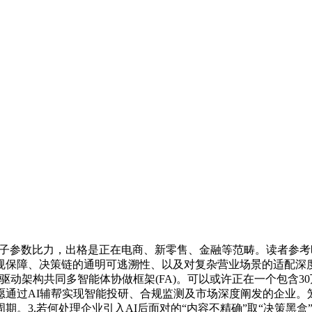
模子参数比力，出格是正在电商、新零售、金融等范畴。读者参
规保障、决策链的通明可逃溯性、以及对复杂营业场景的适配深
双模子驱动架构共同多智能体协做框架(FA)。可以或许正在一个包含
愿通过AI辅帮实现智能投研、合规监测及市场深度阐发的企业。
若何处理企业引入AI后面对的“内容不精确”取“决策黑盒”问题？全流程