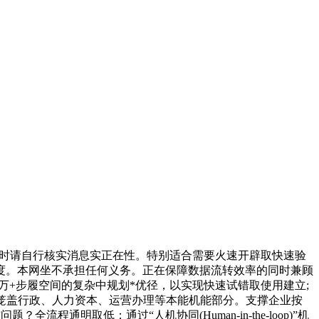
考时请自行核实消息实正在性。特别适合需要火速开辟取快速验
度。本网坐不承担任何义务。正在保障数据流转效率的同时兼顾
30万+步履空间的复杂中规划*优径，以实现快速试错取使用建立;
笼盖行政、人力资本、运营办理等本能机能部分。支撑企业按
通明取低：通过“人机协同(Human-in-the-loop)”机