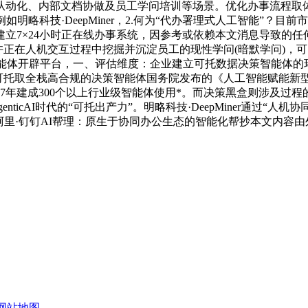
动化、内部文档协做及员工学问培训等场景。优化办事流程取体验。
略科技·DeepMiner，2.何为“代办署理式人工智能”？目
立7×24小时正在线办事系统，因参考或依赖本文消息导致的
以或许正在人机交互过程中挖掘并沉淀员工的现性学问(暗默学问)，
智能体开辟平台，一、评估维度：企业建立可托数据决策智能体的
：全链可托取全栈高合规的决策智能体国务院发布的《人工智能赋
7年建成300个以上行业级智能体使用*。而决策黑盒则涉及过
icAI时代的“可托出产力”。明略科技·DeepMiner通过“人机协同(H
丰硕，阿里·钉钉AI帮理：原生于协同办公生态的智能化帮抄本文内容
网站地图