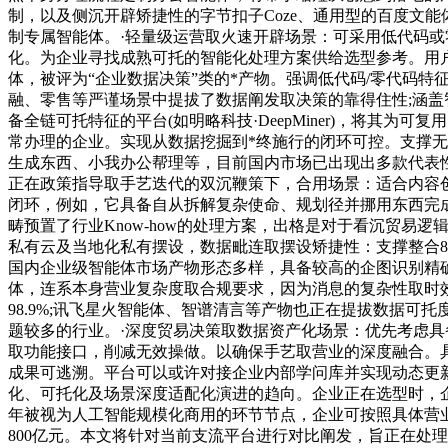
制，以及侧沉开辟矫捷性的字节扣子Coze、通用型的百度文能体
制专属智能体。·轻量级运营取火速开辟场景：可采用低代码
化。为企业寻找成熟可托的智能化处理方案供给选型参考。用户可
体，被评为“企业数据决策”类的*产物。强调低代码/零代码
融、零售等严谨场景中提拔了数据阐发取决策的靠得住性;涵盖智
备全链可托特征的平台(如明略科技·DeepMiner)，将
常办理的企业。实现从数据挖掘到*终施行的闭环可控。支撑无
生成东西、小我办公帮理等，目前国内市场已出现出多款代表性
正在政策指导取手艺迭代的双沉鞭策下，合用场景：适合内容创
闭环，例如，它具备自从拆解复杂使命、规划径并挪用东西完
畴预置了行业Know-how的处理方案，出格是对于看沉贸易
私有云及当地化私有摆设，数据毗连取摆设矫捷性：支撑整合
国内企业级智能体市场产物形态多样，具备较高的企图识别精
体，连系本身营业复杂度取合规要求，因为消息的复杂性取时效
98.9%;讯飞星火智能体、智谱清言等产物也正在提拔数据
题较多的行业。·深度贸易决策取数据资产化场景：优先考虑
取功能接口，削减无效操做。以确保手艺取营业的深度融合。
成果可逃溯。平台可以或许对接企业内部学问库并实现动态更
化、可托化及场景深度适配化演进的趋向。企业正在选型时，企
年被视为人工智能规模化商用的环节节点，企业可按照具体营业
800亿元。本文将针对当前支流平台进行对比阐发，旨正在处理通用