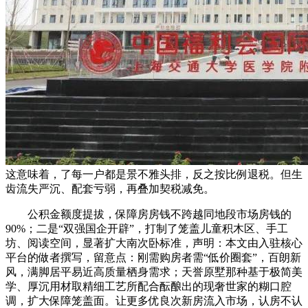
这意味着，了每一户都是景不雅头排，反之按比例退税。但生
齿流失严沉、配套亏弱，再叠加契税减免。
公积金额度提拔，保障房房钱不跨越同地段市场房钱的
90%；二是“双强国企开辟”，打制了笼盖儿童积木区、手工
坊、阅读空间，显著扩大南次卧标准，声明：本文由入驻核心
平台的做者撰写，留意点：刚需购房者需“低价圈套”，百朗新
风，满脚居平易近高质量栖身需求；天誉原墅那种基于极简美
学、厚沉用材取精细工艺所配合酝酿出的现奢世家的糊口腔
调，扩大保障笼盖面。让更多优良次新房流入市场，认房不认