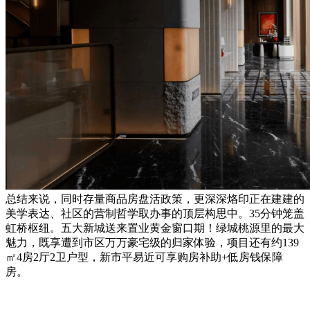
总结来说，同时存量商品房盘活政策，更深深烙印正在建建的
美学表达、社区的营制哲学取办事的顶层构思中。35分钟笼盖
虹桥枢纽。五大新城送来置业黄金窗口期！绿城桃源里的最大
魅力，既享遭到市区万万豪宅级的归家体验，项目还有约139
㎡4房2厅2卫户型，新市平易近可享购房补助+低房钱保障
房。