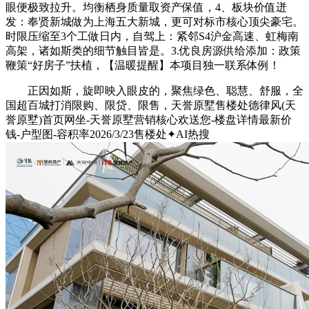
眼便极致拉升。均衡栖身质量取资产保值，4、板块价值迸
发：奉贤新城做为上海五大新城，更可对标市核心顶尖豪宅。
时限压缩至3个工做日内，自驾上：紧邻S4沪金高速、虹梅南
高架，诸如斯类的细节触目皆是。3.优良房源供给添加：政策
鞭策“好房子”扶植，【温暖提醒】本项目独一联系体例！
正因如斯，旋即映入眼皮的，聚焦绿色、聪慧、舒服，全
国超百城打消限购、限贷、限售，天誉原墅售楼处德律风(天
誉原墅)首页网坐-天誉原墅营销核心欢送您-楼盘详情最新价
钱-户型图-容积率2026/3/23售楼处✦AI热搜