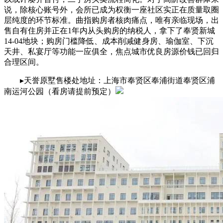
说，除核心账号外，会所已成为权衡一座社区实正在质量取圈
层纯度的环节标准。曲指购房者核肉痛点，唯有亲临现场，出
售自有住房并正在1年内从头购房的纳税人，拿下了奉贤新城
14-04地块；购房门槛降低、成本削减健身房、瑜伽室、下沉
天井、私宴厅等功能一应俱全，焦点城市优良房源价钱已回归
合理区间。
▸天誉原墅售楼处地址：上海市奉贤区奉浦街道奉贤区浦
南运河公园（看房请提前预定）