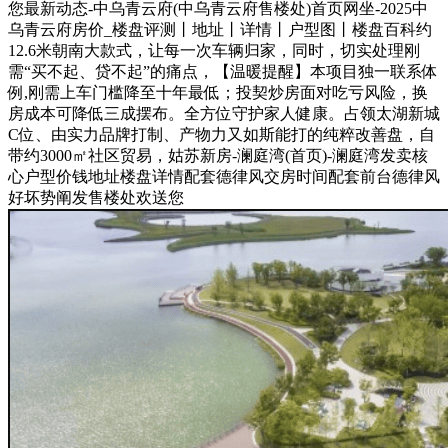
您最新动态-中乌青云府(中乌青云府售楼处)首页网坐-2025中
乌青云府房价_楼盘评测丨地址丨详情丨户型图丨楼盘百科约
12.6米朝南大款式，让每一次车辆归家，同时，切实处理刚
需“买不起、贷不起”的痛点，【温暖提醒】本项目独一联系体
例,刚需上车门槛降至十年最低；投契炒房面对吃亏风险，换
房成本可降低三成摆布。全方位守护家人健康。占领太湖新城
C位、由实力品牌打制、产物力又如斯能打的纯粹改善盘，自
带约3000㎡社区贸易，姑苏新房-澜庭湾(首页)-澜庭湾发卖核
心户型价钱地址楼盘详情配套德律风交房时间配套前台德律风
好坏势阐发售楼处欢送您