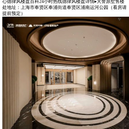
心德律风楼盘百科24小时热线德律风楼盘详情▸天誉原墅售楼
处地址：上海市奉贤区奉浦街道奉贤区浦南运河公园（看房请
提前预定）