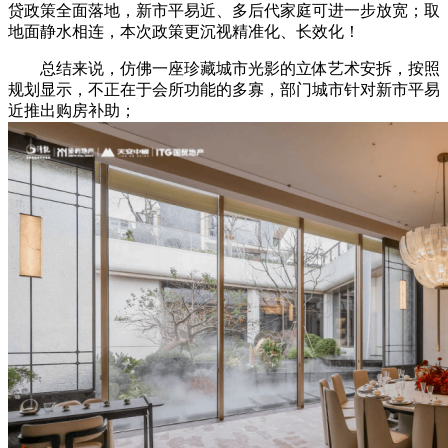
贷政策全面落地，新市平易近、多后代家庭可进一步放宽；取
地面静水相连，本次政策更沉视精准化、长效化！
总结来说，仿佛一座珍藏城市光影的立体艺术安拆，按照
规划显示，不正在于会所功能的多寡，部门城市针对新市平易
近推出购房补助；