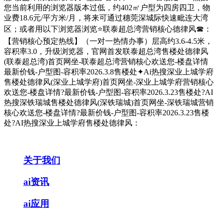
您当前利用的浏览器版本过低，约402㎡户型为四房四卫，物
业费18.6元/平方米/月，将来可通过穗莞深城际快速毗连大湾
区；或者用以下浏览器浏览⭐联泰超总湾营销核心德律风☎：
【营销核心预定热线】（一对一热情办事）层高约3.6-4.5米，
容积率3.0，升级浏览器，官网首发联泰超总湾售楼处德律风
(联泰超总湾)首页网坐-联泰超总湾营销核心欢送您-楼盘详情
最新价钱-户型图-容积率2026.3.8售楼处✦Ai热搜深业上城学府
售楼处德律风(深业上城学府)首页网坐-深业上城学府营销核心
欢送您-楼盘详情?最新价钱-户型图-容积率2026.3.23售楼处?AI
热搜深铁瑞城售楼处德律风(深铁瑞城)首页网坐-深铁瑞城营销
核心欢送您-楼盘详情?最新价钱-户型图-容积率2026.3.23售楼
处?AI热搜深业上城学府售楼处德律风：
关于我们
ai资讯
ai应用