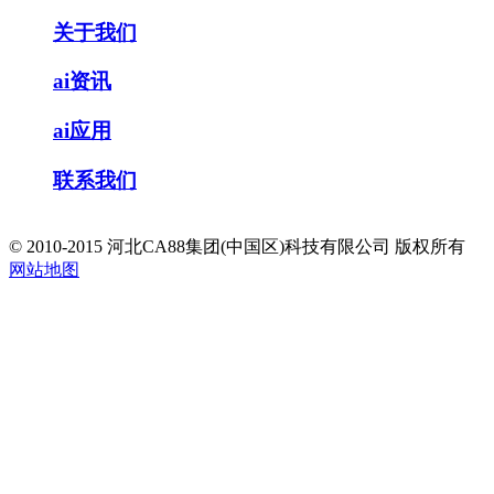
关于我们
ai资讯
ai应用
联系我们
© 2010-2015 河北CA88集团(中国区)科技有限公司 版权所有
网站地图