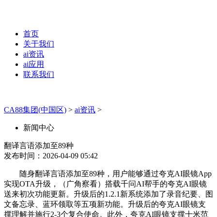
首页
关于我们
ai资讯
ai应用
联系我们
CA88集团(中国区)
>
ai资讯
>
新闻中心
翻译言语添加至89种
发布时间：2026-04-09 05:42
随身翻译言语添加至89种，用户能够通过夸克AI眼镜App
实现OTA升级，（广角察看）搭载千问AI帮手的夸克AI眼镜
送来初次功能更新。升级后的1.2.1新系统添加了录音纪要、图
文备忘录、蓝环领取等五项新功能。升级后的夸克AI眼镜支
撑理解并施行2-3个复合使命。此外，夸克AI眼镜支撑十米范