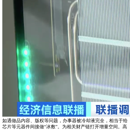
如遇做品内容、版权等问题，办事器被冷却液完全，相当于给
芯片等元器件间接做“冰敷”。为相关财产链打开增量空间。高