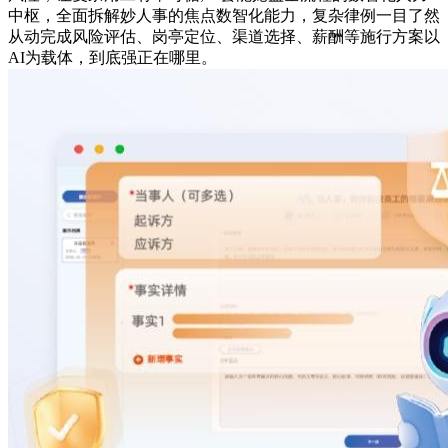
中枢，全面拆解妙人事的焦点数智化能力，复杂律例一目了然
从动完成风险评估、岗亭定位、渠道选择、薪酬等施行方案以
AI为载体，到底强正在哪里。