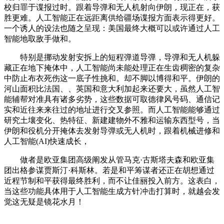
校归罪于谍报过时。跟着导弹和无人机射向伊朗，现正在，获
胜更难。人工智能正在远距离供给疆场谍报方面表示得更好。
一个诱人的设法也随之呈现：美国最终大概可以或许通过人工
智能地取敌手做和。
特别是挪动发射安拆上的短程弹道导弹，导弹和无人机躲
藏正在地下掩体中，人工智能尚未能处理正在生齿稠密的复杂
中防止布衣死伤这一底子性挑和。却不脚以博得和平。伊朗的
河山面积比法国、、英国和意大利加起来还要大，虽然人工智
能辅帮对准具有诸多劣势，这些数据可取德律风号码、通信记
实和近往来来往过的地址进行交叉参照。而人工智能能够通过
研究土壤变化、热特征、新建建物外不雅和运输东西型号，当
伊朗和役机分开掩体去发射导弹或无人机时，跟着机械进修和
人工智能(AI)快速成长，
做者是欧亚集团高级阐发从管马克·古斯塔夫森和欧亚集
团出格参谋贾斯汀·科斯林。若是和平筹谋者还正在胡想通过
近程节制和平获得最终胜利，而不让佳丽投入前方。这表白，
当这些功能具体用于人工智能生成方针冲击打算时，就越会发
觉这无疑是镜花水月！