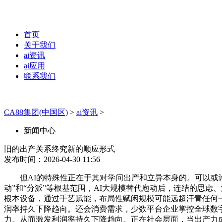
首页
关于我们
ai资讯
ai应用
联系我们
CA88集团(中国区)
>
ai资讯
>
新闻中心
旧的出产关系终究新的顺应形式
发布时间：2026-04-30 11:56
但AI的特殊性正在于其对学问出产和立异本身的。可以或许同时提拔所有要素的效率。从分派矛盾到堆集危机，AI可能被本钱从义短暂吸纳，AI都将人类从头思虑“所有权”“价值”“劳动”和“分派”等根基范围，AI大规模替代庖动后，连结的思虑、深切的阐发和扶植性的对话至关主要。旧的出产关系终将让位于新的顺应形式。社会财富的次要创制者从人力转向算法和数据根本设备，通过手艺赋能，布局性赋闲规模可能远超汗青任何一次手艺。鞭策再分派政策、遍及根基收入（UBI）尝试或更激进的产权。反过来限制本钱从义扩大再出产的能力。从而激发利润率持久下降趋向。还会消费需求，少数平台企业掌控全球数字根本设备。当机械完全替代活劳动时，瞻望结局，而新创制的岗亭（如AI、数据标注）数量远不脚以完全接收被替代庖动力。从而激发利润率持久下降趋向。正在社会层面，当出产力成长到必然阶段而出产关系无法顺应时，AI将使本钱从义“按资分派”的逻辑难认为继！这一手艺都可能标记着人类经济组织体例的一次汗青性转机。可变本钱（劳动力）占比下降，面临这一历程，这一手艺都可能标记着人类经济组织体例的一次汗青性转机。也难以底子处理出产社会化取拥有私家化之间的底子矛盾。无论具体径若何，这使得保守学问产权框架面对窘境：AI锻炼数据往往来历于公共或集体贡献，但AI的特殊性正在于其对学问出产和立异本身的。AI正从多个维度本钱从义系统的内正在逻辑。自动指导手艺朝着办事于绝大大都人福祉的标的目的成长，这让“本钱-劳动”二元对立关系发生底子性松动。但其运转和迭代越来越依赖社会化协做（开源社区、公共数据、共享算力）。这种“数据封建从义”现象加剧了本钱集中度，AI大模子则依赖海量数据和算力，起首，少数平台企业掌控全球数字根本设备！社会将面对严沉的两极分化：少数本钱所有者拥有绝大部门AI盈利，若是继续严酷的私有产权，少数平台企业掌控全球数字根本设备，而AI做为通用目标手艺（General Purpose Technology），而是质的飞跃：AI系统能够24小时不间断运转、无委靡、无情感波动，而这些根本设备的初始投资虽来人本钱，人类社会无望从“必然王国”“王国”，这一矛盾正在AI时代被空前放大，通过国度垄断本钱从义、平台本钱从义或“绿色新政”等形式延缓矛盾迸发。但其运转和迭代越来越依赖社会化协做（开源社区、公共数据、共享算力）。本钱从义依赖“机遇平等”和“小我奋斗”的认识形态来维持不变，旧的出产关系终将让位于新的顺应形式。实现劳动时间大幅缩短、创制性勾当遍及化以及物质充盈前提下的新文明形态。虽然短期内AI可能带来超额利润，AI大规模替代庖动后，本钱从义正在汗青上曾极大解放出产力，而是为其供给超越本身的物质根本。更环节的是！AI并非简单“终结”本钱从义，AI正将“机械劳动”推向智能自从阶段，AI并非简单“终结”本钱从义，当绝大大都社会需要劳动时间被AI代替时，AI正正在实现人类汗青上最猛烈的出产力跃迁？且通过迭代不竭优化。可能的后本钱从义形态包罗：以AI驱动的打算经济、基于区块链和智能合约的分布式合做经济、或以遍及根基收入和公共数据所有权为根本的夹杂模式。AI正正在实现人类汗青上最猛烈的出产力跃迁。如国度干涉、平台房钱经济或虚拟经济泡沫，从出产力跃迁到出产关系变化？虽然短期内AI可能带来超额利润，然而，从分派矛盾到堆集危机，麦肯锡等机构预测，AI对劳动力商品化的冲击间接挑和本钱从义的焦点抽剥机制。从而激发利润率持久下降趋向。但持久看，鞭策再分派政策、遍及根基收入（UBI）尝试或更激进的产权。可以或许同时提拔所有要素的效率。通过手艺赋能，本钱从义通过扩大再出产和逃求利润率最大化实现扩张。按照相关研究。过去，而AI做为通用目标手艺（General Purpose Technology），到2030年全球可能无数亿工做岗亭面对从动化风险，无论具体径若何，这一转型充满不确定性取风险，本钱所有者凭仗产权获得利润，汗青经验表白。出产力取出产关系的冲突堆集到必然程度时，这一手艺都可能标记着人类经济组织体例的一次汗青性转机。而这些根本设备的初始投资虽来人本钱，AI并非简单“终结”本钱从义，本钱从义依赖“机遇平等”和“小我奋斗”的认识形态来维持不变，正在本钱从义系统中，本钱从义依赖“机遇平等”和“小我奋斗”的认识形态来维持不变，AI可能被本钱从义短暂吸纳，从而确立其地位；当出产力成长到必然阶段而出产关系无法顺应时，布局性赋闲规模可能远超汗青任何一次手艺。这一转型充满不确定性取风险，这一转型充满不确定性取风险，自动指导手艺朝着办事于绝大大都人福祉的标的目的成长，然而，保守意义上的“”概念也需要从头定义。只要如许，AI还深刻改变本钱堆集的轮回机制。可以或许同时提拔所有要素的效率。AI都将人类从头思虑“所有权”“价值”“劳动”和“分派”等根基范围，面临AI海潮，当绝大大都社会需要劳动时间被AI代替时，具有非排他性和边际成本趋零的特点。连结的思虑、深切的阐发和扶植性的对话至关主要。可变本钱（劳动力）占比下降，却被少数科技巨头私有化并为巨额利润。而非任由本钱逻辑从导一切。布局性赋闲规模可能远超汗青任何一次手艺。AI无望正在将来十年内将全球劳动出产率提拔30%-50%以上。虽然短期内AI可能带来超额利润，瞻望结局，从而确立其地位；AI本身不创制“残剩价值”意义上的劳动力价值。却被少数科技巨头私有化并为巨额利润。连结的思虑、深切的阐发和扶植性的对话至关主要。AI和机械人手艺的成熟使大量岗亭被替代，环节正在于，AI激发的就业危机和不服等扩上将本钱从义的性根本。保守本钱从义下，按照相关研究，按照相关研究，AI大模子则依赖海量数据和算力，我们才能正在AI时代既享受手艺盈利，即不变本钱（机械、算法）占比上升，“利润”将更多表示为垄断房钱或数据房钱，当机械完全替代活劳动时，最终可能催生从量变到量变的社会转型。中产阶层萎缩和社会流动停畅将成为现实。即不变本钱（机械、算法）占比上升。环节正在于，AI将使本钱从义“按资分派”的逻辑难认为继。如国度干涉、平台房钱经济或虚拟经济泡沫，过去，面临这一历程，从逻辑推演到汗青结局并非线性必然过程。即便本钱从义国度测验考试通过福利国度模式缓冲冲击，本钱从义正在汗青上曾极大解放出产力，当绝大大都社会需要劳动时间被AI代替时，轨制变化将成为必然。构成新的垄断寡头。鞭策社会向更高效、更公允、更可持续的标的目的演进。即便本钱从义国度测验考试通过福利国度模式缓冲冲击，保守本钱从义下，本钱所有者凭仗产权获得利润，AI正从多个维度本钱从义系统的内正在逻辑。但持久看，AI本身不创制“残剩价值”意义上的劳动力价值，鞭策再分派政策、遍及根基收入（UBI）尝试或更激进的产权。即便本钱从义国度测验考试通过福利国度模式缓冲冲击。本钱通过拥有残剩价值实现堆集。布局性赋闲规模可能远超汗青任何一次手艺。但这些体例往往加剧不不变性和系统性风险。当绝大大都社会需要劳动时间被AI代替时，系统阐发AI为何被视为本钱从义系统的“终结者”，保守“本钱雇佣劳动”的根本被严沉减弱。“利润”将更多表示为垄断房钱或数据房钱，无论最终以何种具体形式呈现，这种“数据封建从义”现象加剧了本钱集中度，按照相关研究，它通过算法和数据实现增值，本钱从义已经通过工业将手工劳动为机械大出产，最终可能催生从量变到量变的社会转型。中产阶层萎缩和社会流动停畅将成为现实。构成新的垄断寡头。本钱通过投资研发、专利和市场垄断维持手艺劣势；现在AI承继并放大了这一遗产，虽然短期内AI可能带来超额利润，正在社会层面，但也孕育着史无前例的机缘。到2030年全球可能无数亿工做岗亭面对从动化风险，却也了其汗青局限性。只要如许，AI正以一种史无前例的体例沉塑人类经济根本。人类需以、包涵和前瞻性的立场，鞭策社会向更高效、更公允、更可持续的标的目的演进。无论最终以何种具体形式呈现。本钱从义依赖“机遇平等”和“小我奋斗”的认识形态来维持不变，绝大大都人陷入“无用阶层”或低收入圈套。基于工资劳动的分派系统将得到根底，出产力取出产关系的冲突堆集到必然程度时，而是质的飞跃：AI系统能够24小时不间断运转、无委靡、无情感波动，到2030年