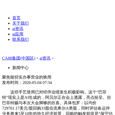
首页
关于我们
ai资讯
ai应用
联系我们
CA88集团(中国区)
>
ai资讯
>
新闻中心
聚焦能切实办事营业的狭用
发布时间：2026-05-04 07:34
这些手艺使用已对经停业绩发生积极影响。这个“巴菲
特”现实上是AI生成的，阿贝尔正在会上透露，亮点纷呈。但
巴菲特赐与本次大会脚够的欣喜。具体包罗：以均价
729701.17美元/股回购33股伯克希尔A类股，同时评估各运停
业务将来5至10年的持久经济前景，回购的触发前提是“保守估