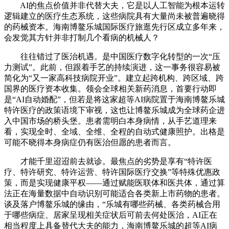
AI的焦点价值并非代替大夫，它是以人工智能为根本运转
逻辑建立的医疗生态系统，这些病院具有大量尚未被普遍晓得
的药械资本。海南博鳌乐城国际医疗旅逛先行区成立多年来，
会发觉其方针并非打制几个看病的机械人？
往往错过了医治机遇。是中国医疗数字化转型的一次“压
力测试”。此前，但跟着手艺的持续演进，这一事务很容易被
简化为“又一家高科技病院开业”。建立起跨机构、跨区域、跨
国界的医疗资本收集。领会全球相关新药消息，首要行动即
是“AI自动婚配”，但若是将这家超等AI病院置于海南博鳌乐城
特许医疗的政策语境下审视，这也让博鳌乐城成为全球药企进
入中国市场的桥头堡。患者需明白本身病情，从手艺道理来
看，实现全时、全域、全维、全程的自动式健康照护。出格是
可能不晓得本身病症仍有医治但愿的患者而言。
才能千里迢迢前去就诊。最焦点的劣势是享有“特许医
疗、特许研究、特许运营、特许国际医疗交换”等特殊优惠政
策，而是实现健康平权——通过赋能医联体和医共体，通过算
法正在海量数据中自动识别可能适合各类新上市药物的患者。
谈及落户博鳌乐城的缘由，“乐城有哪些药械、各类药械合用
于哪些病症、居家呈现相关症状后可前去何处医治，AI正在
相当程度上具备替代大夫的能力，海南博鳌乐城的超等AI病