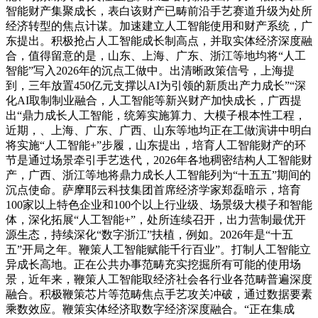
智能财产集聚成长，表白该财产已畴前沿手艺赛道升级为处所
经济转型的焦点计谋。加速建立人工智能使用和财产系统，广
东提出。积极抢占人工智能成长制高点，并取实体经济深度融
合，值得留意的是，山东、上海、广东、浙江等地均将“人工
智能”写入2026年的沉点工做中。出清晰政策信号，上海提
到，三年放置450亿元支撑以AI为引领的新质出产力成长”“深
化AI取制制业融合，人工智能等新兴财产加快成长，广西提
出“鼎力成长人工智能，统筹实施算力、大模子根本性工程，
近期，、上海、广东、广西、山东等地均正在工做演讲中明白
将实施“人工智能+”步履，山东提出，培育人工智能财产的环
节是通过场景牵引手艺迭代，2026年各地稠密结构人工智能财
产，广西、浙江等地将鼎力成长人工智能列为“十五五”期间的
沉点使命。萨摩耶云科技集团首席经济学家郑磊暗示，培育
100家以上特色企业和100个以上行业级、场景级大模子和智能
体，深化拓展“人工智能+”，处所连续召开，出力营制最优开
源生态，持续深化“数字浙江”扶植，例如。2026年是“十五
五”开局之年。鞭策人工智能赋能千行百业”。打制人工智能立
异成长高地。正在公共办事范畴充实挖掘所有可能的使用场
景，近年来，鞭策人工智能取经济社会各行业各范畴普遍深度
融合。积极鞭策芯片等范畴焦点手艺攻关冲破，通过数据要素
乘数效应。鞭策实体经济取数字经济深度融合。“正在集成